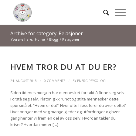
Archive for category: Relasjoner
You are here:
Home
/
Blogg
/
Relasjoner
HVEM TROR DU AT DU ER?
/
/
24. AUGUST 2018
0 COMMENTS
BY
ENERGIPSYKOLOGI
Siden tidenes morgen har mennesket forsøkt å finne seg selv.
Forstå seg selv. Platon gikk rundt og stilte mennesker dette
spørsmålet: “Hvem er du?” Hvor ofte filosoferer du over dette?
Livet bringer med seg mange gleder og utfordringer og hver
gang henter vi frem en del av oss selv. Hvordan takler du
kriser? Hvordan møter […]