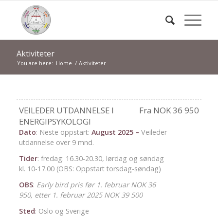
Aktiviteter
You are here:
Home
/
Aktiviteter
VEILEDER UTDANNELSE I
Fra NOK 36 950
ENERGIPSYKOLOGI
Dato
: Neste oppstart:
August 2025 –
Veileder
utdannelse over 9 mnd.
Tider
: fredag: 16.30-20.30, lørdag og søndag
kl. 10-17.00 (OBS: Oppstart torsdag-søndag)
OBS
:
Early bird pris før 1. februar NOK 36
950, etter 1. februar 2025 NOK 39 500
Sted
: Oslo og Sverige