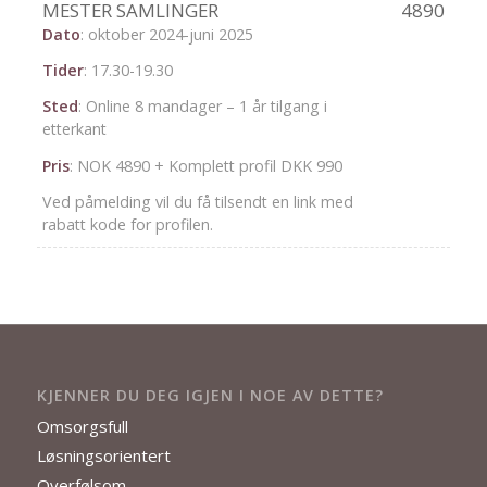
MESTER SAMLINGER
4890
Dato
: oktober 2024-juni 2025
Tider
: 17.30-19.30
Sted
: Online 8 mandager – 1 år tilgang i
etterkant
Pris
: NOK 4890 + Komplett profil DKK 990
Ved påmelding vil du få tilsendt en link med
rabatt kode for profilen.
KJENNER DU DEG IGJEN I NOE AV DETTE?
Omsorgsfull
Løsningsorientert
Overfølsom