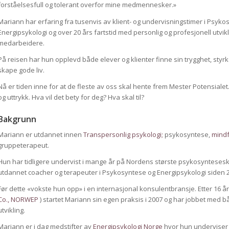
forståelsesfull og tolerant overfor mine medmennesker.»
Mariann har erfaring fra tusenvis av klient- og undervisningstimer i Psyko
Energipsykologi og over 20 års fartstid med personlig og profesjonell utvik
medarbeidere.
På reisen har hun opplevd både elever og klienter finne sin trygghet, styrk
skape gode liv.
Nå er tiden inne for at de fleste av oss skal hente frem Mester Potensiale
og uttrykk. Hva vil det bety for deg? Hva skal til?
Bakgrunn
Mariann er utdannet innen
Transpersonlig psykologi;
psykosyntese,
mind
gruppeterapeut.
Hun har tidligere undervist i mange år på Nordens største psykosynteses
utdannet coacher og terapeuter i Psykosyntese og Energipsykologi siden 20
Før dette «vokste hun opp» i en internasjonal konsulentbransje. Etter 16 år
Co.,
NORWEP
) startet Mariann sin egen praksis i 2007 og har jobbet med bå
utvikling.
Mariann er i dag medstifter av
Energipsykologi Norge
hvor hun underviser 