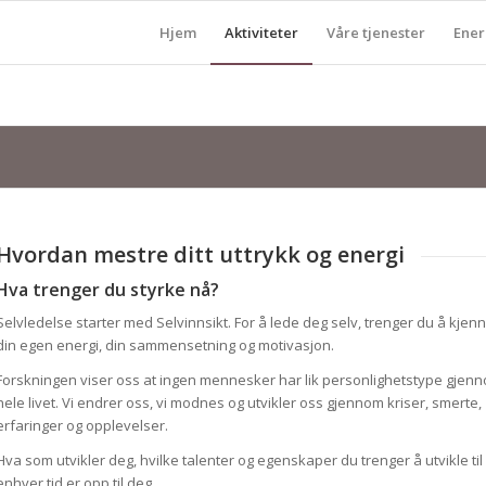
Hjem
Aktiviteter
Våre tjenester
Ener
Hvordan mestre ditt uttrykk og energi
Hva trenger du styrke nå?
Selvledelse starter med Selvinnsikt. For å lede deg selv, trenger du å kjen
din egen energi, din sammensetning og motivasjon.
Forskningen viser oss at ingen mennesker har lik personlighetstype gjen
hele livet. Vi endrer oss, vi modnes og utvikler oss gjennom kriser, smerte,
erfaringer og opplevelser.
Hva som utvikler deg, hvilke talenter og egenskaper du trenger å utvikle til
enhver tid er opp til deg.