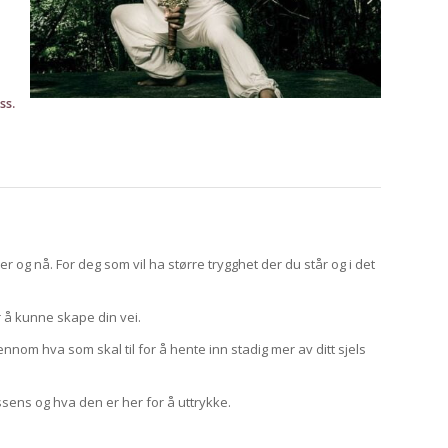
ss.
 og nå. For deg som vil ha større trygghet der du står og i det
or å kunne skape din vei.
nnom hva som skal til for å hente inn stadig mer av ditt sjels
essens og hva den er her for å uttrykke.