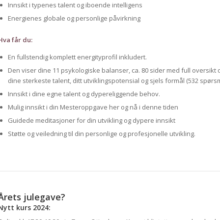
Innsikt i typenes talent og iboende intelligens
Energienes globale og personlige påvirkning
Hva får du:
En fullstendig komplett energityprofil inkludert.
Den viser dine 11 psykologiske balanser, ca. 80 sider med full oversikt
dine sterkeste talent, ditt utviklingspotensial og sjels formål (532 spørsm
Innsikt i dine egne talent og dypereliggende behov.
Mulig innsikt i din Mesteroppgave her og nå i denne tiden
Guidede meditasjoner for din utvikling og dypere innsikt
Støtte og veiledning til din personlige og profesjonelle utvikling.
Årets julegave?
Nytt kurs 2024: