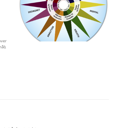
 over
ål).