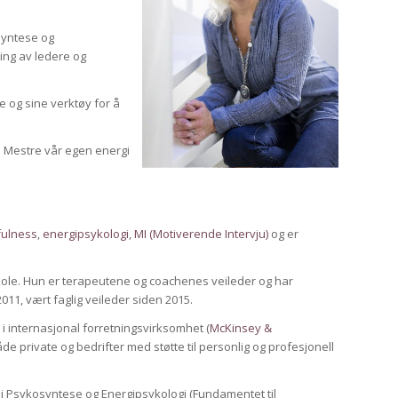
syntese og
ling av ledere og
e og sine verktøy for å
t. Mestre vår egen energi
fulness
,
energipsykologi
,
MI (Motiverende Intervju)
og er
kole. Hun er terapeutene og coachenes veileder og har
11, vært faglig veileder siden 2015.
 i internasjonal forretningsvirksomhet (
McKinsey &
de private og bedrifter med støtte til personlig og profesjonell
i Psykosyntese og Energipsykologi (Fundamentet til