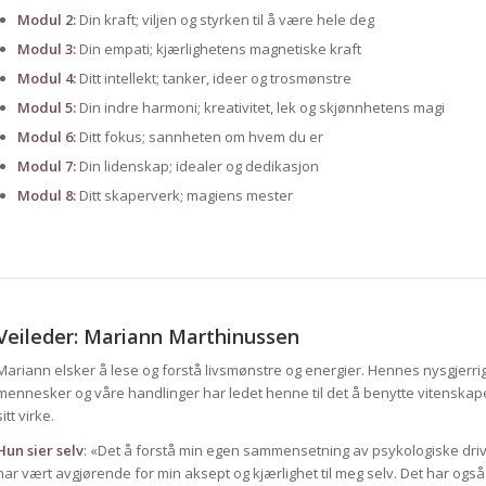
Modul 2:
Din kraft; viljen og styrken til å være hele deg
Modul
3:
Din empati; kjærlighetens magnetiske kraft
Modul 4
:
Ditt intellekt; tanker, ideer og trosmønstre
Modul
5:
Din indre harmoni; kreativitet, lek og skjønnhetens magi
Modul 6:
Ditt fokus; sannheten om hvem du er
Modul 7:
Din lidenskap; idealer og dedikasjon
Modul
8:
Ditt skaperverk; magiens mester
Veileder: Mariann Marthinussen
Mariann elsker å lese og forstå livsmønstre og energier. Hennes nysgjerr
mennesker og våre handlinger har ledet henne til det å benytte vitenskape
sitt virke.
Hun sier selv
: «Det å forstå min egen sammensetning av psykologiske driv
har vært avgjørende for min aksept og kjærlighet til meg selv. Det har ogs