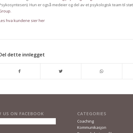
Psykosyntesen). Hun er også medeier og del av et psykologisk team til st
Group.
Les hva kundene sier her
Del dette innlegget
 US ON FACEBOOK
CATEGORIES
Coaching
Kommunikasjon