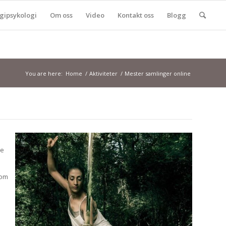
gipsykologi
Om oss
Video
Kontakt oss
Blogg
You are here:
Home
/
Aktiviteter
/
Mester samlinger online
ne
nom