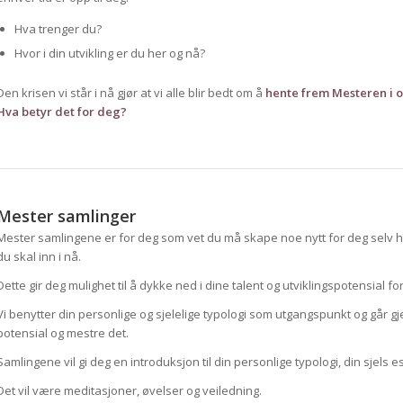
Hva trenger du?
Hvor i din utvikling er du her og nå?
Den krisen vi står i nå gjør at vi alle blir bedt om å
hente frem Mesteren i o
Hva betyr det for deg?
Mester samlinger
Mester samlingene er for deg som vet du må skape noe nytt for deg selv her
du skal inn i nå.
Dette gir deg mulighet til å dykke ned i dine talent og utviklingspotensial f
Vi benytter din personlige og sjelelige typologi som utgangspunkt og går gje
potensial og mestre det.
Samlingene vil gi deg en introduksjon til din personlige typologi, din sjels 
Det vil være meditasjoner, øvelser og veiledning.