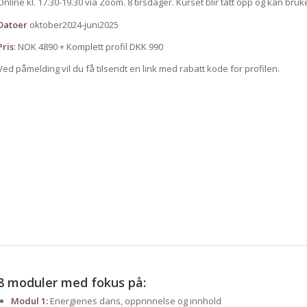
Online kl. 17.30-19.30 via Zoom. 8 tirsdager. Kurset blir tatt opp og kan brukes
Datoer
oktober2024-juni2025
Pris
: NOK 4890 + Komplett profil DKK 990
Ved påmelding vil du få tilsendt en link med rabatt kode for profilen.
8 moduler med fokus på:
Modul 1:
Energienes dans, opprinnelse og innhold