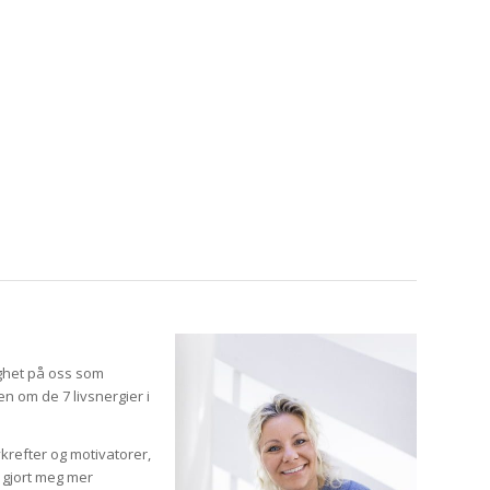
ighet på oss som
n om de 7 livsnergier i
krefter og motivatorer,
å gjort meg mer