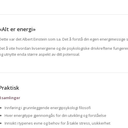
«Alt er energi»
Dette var det Albert Einstein som sa. Det å forstå din egen energimessige s
Det å vite hvordan livsenergiene og de psykologiske drivkreftene fungerer i d
og utnytte enda større aspekt av ditt potensial.
Praktisk
8 samlinger
Innføring i grunnleggende energipsykologi filosofi
Hver energitype gjennomgås for din utvikling og forståelse
Innsikt i typenes evne og behov for å takle stress, usikkerhet